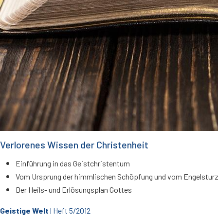
Verlorenes Wissen der Christenheit
Einführung in das Geistchristentum
Vom Ursprung der himmlischen Schöpfung und vom Engelstur
Der Heils- und Erlösungsplan Gottes
Geistige Welt
| Heft 5/2012