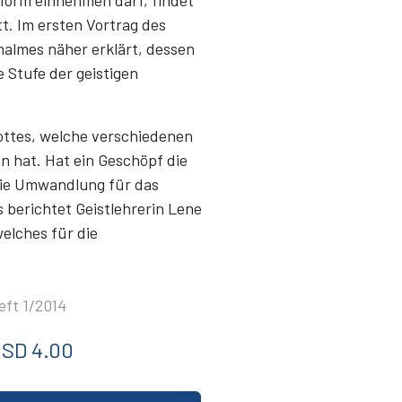
form einnehmen darf, findet
. Im ersten Vortrag des
halmes näher erklärt, dessen
 Stufe der geistigen
ottes, welche verschiedenen
n hat. Hat ein Geschöpf die
 die Umwandlung für das
 berichtet Geistlehrerin Lene
welches für die
eft 1/2014
SD 4.00